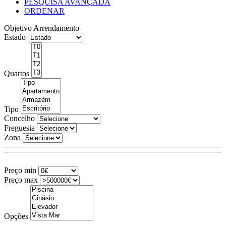
PESQUISA AVANÇADA
ORDENAR
Objetivo
Arrendamento
Estado
Quartos
Tipo
Concelho
Freguesia
Zona
Preço min
Preço max
Opções