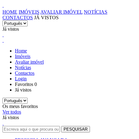
HOME
IMÓVEIS
AVALIAR IMÓVEL
NOTÍCIAS
CONTACTOS
JÁ VISTOS
Já vistos
Home
Imóveis
Avaliar imóvel
Notícias
Contactos
Login
Favoritos
0
Já vistos
Os meus favoritos
Ver todos
Já vistos