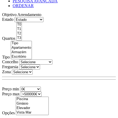
PESQUISA AVANÇADA
ORDENAR
Objetivo
Arrendamento
Estado
Quartos
Tipo
Concelho
Freguesia
Zona
Preço min
Preço max
Opções