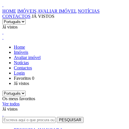
HOME
IMÓVEIS
AVALIAR IMÓVEL
NOTÍCIAS
CONTACTOS
JÁ VISTOS
Já vistos
Home
Imóveis
Avaliar imóvel
Notícias
Contactos
Login
Favoritos
0
Já vistos
Os meus favoritos
Ver todos
Já vistos