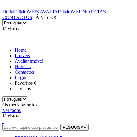
HOME
IMÓVEIS
AVALIAR IMÓVEL
NOTÍCIAS
CONTACTOS
JÁ VISTOS
Já vistos
Home
Imóveis
Avaliar imóvel
Notícias
Contactos
Login
Favoritos
0
Já vistos
Os meus favoritos
Ver todos
Já vistos