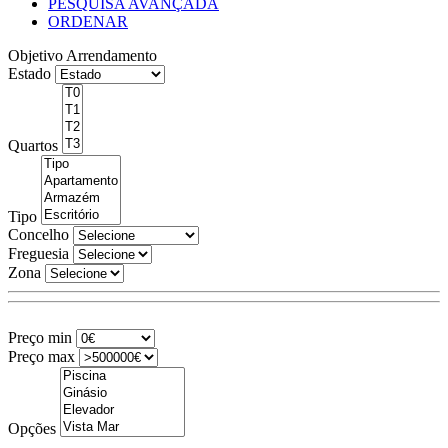
PESQUISA AVANÇADA
ORDENAR
Objetivo
Arrendamento
Estado
Quartos
Tipo
Concelho
Freguesia
Zona
Preço min
Preço max
Opções