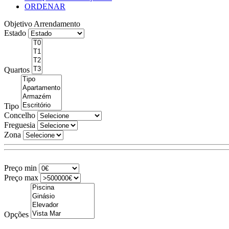
ORDENAR
Objetivo
Arrendamento
Estado
Quartos
Tipo
Concelho
Freguesia
Zona
Preço min
Preço max
Opções