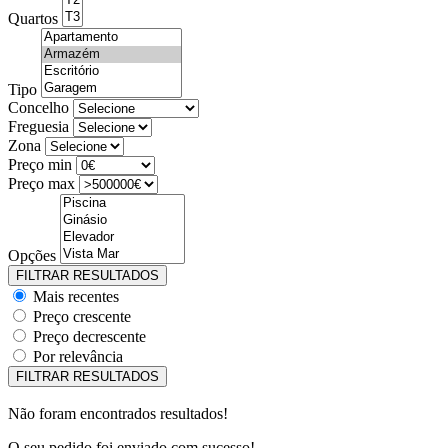
Quartos
Tipo
Concelho
Freguesia
Zona
Preço min
Preço max
Opções
Mais recentes
Preço crescente
Preço decrescente
Por relevância
Não foram encontrados resultados!
O seu pedido foi enviado com sucesso!