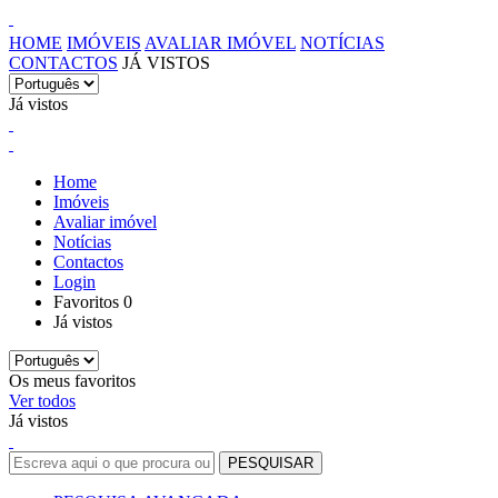
HOME
IMÓVEIS
AVALIAR IMÓVEL
NOTÍCIAS
CONTACTOS
JÁ VISTOS
Já vistos
Home
Imóveis
Avaliar imóvel
Notícias
Contactos
Login
Favoritos
0
Já vistos
Os meus favoritos
Ver todos
Já vistos