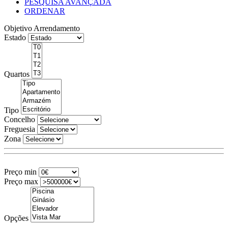
PESQUISA AVANÇADA
ORDENAR
Objetivo
Arrendamento
Estado
Quartos
Tipo
Concelho
Freguesia
Zona
Preço min
Preço max
Opções