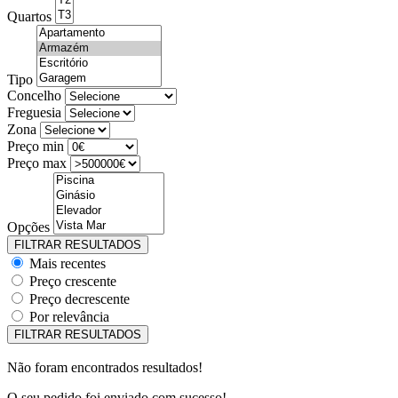
Quartos
Tipo
Concelho
Freguesia
Zona
Preço min
Preço max
Opções
Mais recentes
Preço crescente
Preço decrescente
Por relevância
Não foram encontrados resultados!
O seu pedido foi enviado com sucesso!