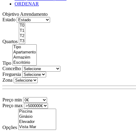
ORDENAR
Objetivo
Arrendamento
Estado
Quartos
Tipo
Concelho
Freguesia
Zona
Preço min
Preço max
Opções