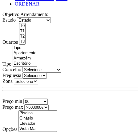
ORDENAR
Objetivo
Arrendamento
Estado
Quartos
Tipo
Concelho
Freguesia
Zona
Preço min
Preço max
Opções