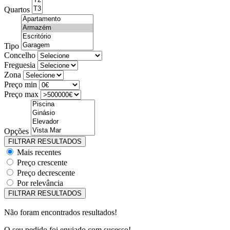
Quartos
Tipo
Concelho
Freguesia
Zona
Preço min
Preço max
Opções
Mais recentes
Preço crescente
Preço decrescente
Por relevância
Não foram encontrados resultados!
O seu pedido foi enviado com sucesso!