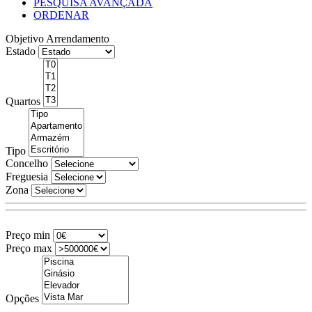
PESQUISA AVANÇADA
ORDENAR
Objetivo
Arrendamento
Estado
Quartos
Tipo
Concelho
Freguesia
Zona
Preço min
Preço max
Opções