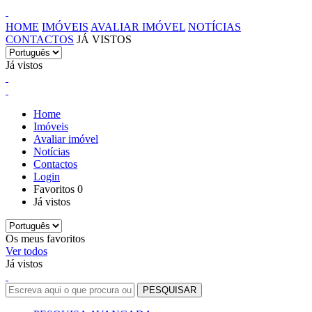
HOME
IMÓVEIS
AVALIAR IMÓVEL
NOTÍCIAS
CONTACTOS
JÁ VISTOS
Já vistos
Home
Imóveis
Avaliar imóvel
Notícias
Contactos
Login
Favoritos
0
Já vistos
Os meus favoritos
Ver todos
Já vistos