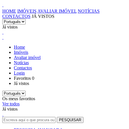
HOME
IMÓVEIS
AVALIAR IMÓVEL
NOTÍCIAS
CONTACTOS
JÁ VISTOS
Já vistos
Home
Imóveis
Avaliar imóvel
Notícias
Contactos
Login
Favoritos
0
Já vistos
Os meus favoritos
Ver todos
Já vistos