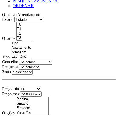
PESQUISA AVANÇADA
ORDENAR
Objetivo
Arrendamento
Estado
Quartos
Tipo
Concelho
Freguesia
Zona
Preço min
Preço max
Opções