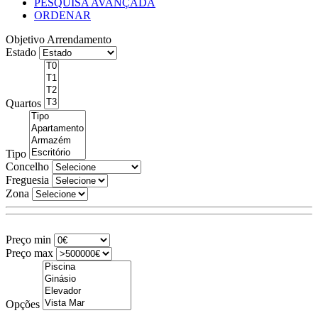
PESQUISA AVANÇADA
ORDENAR
Objetivo
Arrendamento
Estado
Quartos
Tipo
Concelho
Freguesia
Zona
Preço min
Preço max
Opções