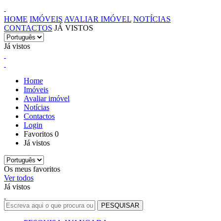
HOME
IMÓVEIS
AVALIAR IMÓVEL
NOTÍCIAS
CONTACTOS
JÁ VISTOS
Já vistos
Home
Imóveis
Avaliar imóvel
Notícias
Contactos
Login
Favoritos
0
Já vistos
Os meus favoritos
Ver todos
Já vistos