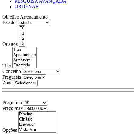
PESQUISA AVANÇADA
ORDENAR
Objetivo
Arrendamento
Estado
Quartos
Tipo
Concelho
Freguesia
Zona
Preço min
Preço max
Opções