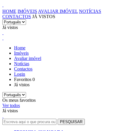
HOME
IMÓVEIS
AVALIAR IMÓVEL
NOTÍCIAS
CONTACTOS
JÁ VISTOS
Já vistos
Home
Imóveis
Avaliar imóvel
Notícias
Contactos
Login
Favoritos
0
Já vistos
Os meus favoritos
Ver todos
Já vistos