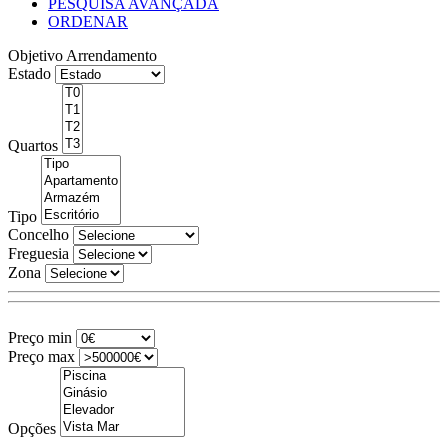
PESQUISA AVANÇADA
ORDENAR
Objetivo
Arrendamento
Estado
Quartos
Tipo
Concelho
Freguesia
Zona
Preço min
Preço max
Opções