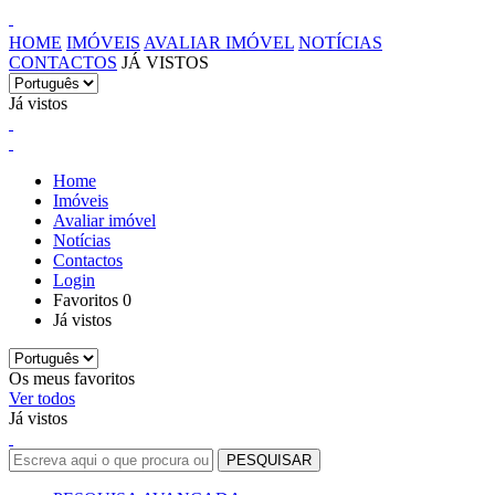
HOME
IMÓVEIS
AVALIAR IMÓVEL
NOTÍCIAS
CONTACTOS
JÁ VISTOS
Já vistos
Home
Imóveis
Avaliar imóvel
Notícias
Contactos
Login
Favoritos
0
Já vistos
Os meus favoritos
Ver todos
Já vistos