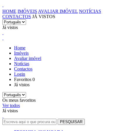
HOME
IMÓVEIS
AVALIAR IMÓVEL
NOTÍCIAS
CONTACTOS
JÁ VISTOS
Já vistos
Home
Imóveis
Avaliar imóvel
Notícias
Contactos
Login
Favoritos
0
Já vistos
Os meus favoritos
Ver todos
Já vistos