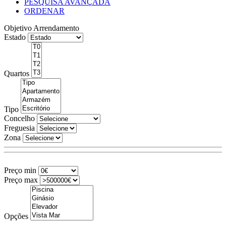
PESQUISA AVANÇADA
ORDENAR
Objetivo
Arrendamento
Estado
Quartos
Tipo
Concelho
Freguesia
Zona
Preço min
Preço max
Opções