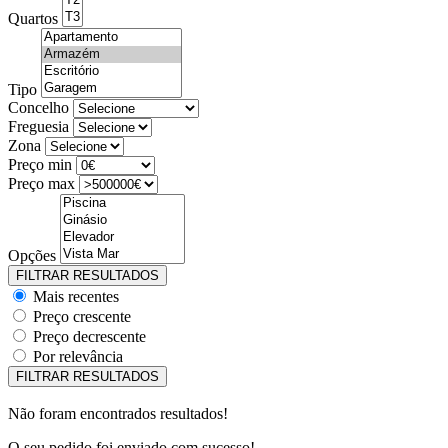
Quartos
Tipo
Concelho
Freguesia
Zona
Preço min
Preço max
Opções
Mais recentes
Preço crescente
Preço decrescente
Por relevância
Não foram encontrados resultados!
O seu pedido foi enviado com sucesso!