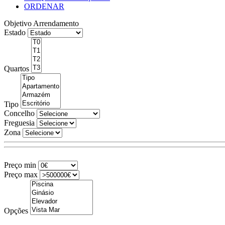
ORDENAR
Objetivo
Arrendamento
Estado
Quartos
Tipo
Concelho
Freguesia
Zona
Preço min
Preço max
Opções