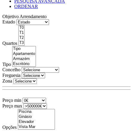
PESQUISA AVANÇADA
ORDENAR
Objetivo
Arrendamento
Estado
Quartos
Tipo
Concelho
Freguesia
Zona
Preço min
Preço max
Opções