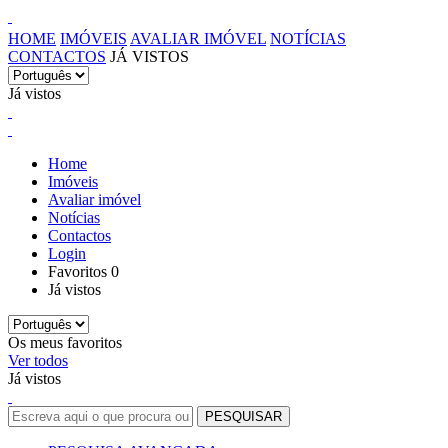
HOME
IMÓVEIS
AVALIAR IMÓVEL
NOTÍCIAS
CONTACTOS
JÁ VISTOS
Já vistos
Home
Imóveis
Avaliar imóvel
Notícias
Contactos
Login
Favoritos
0
Já vistos
Os meus favoritos
Ver todos
Já vistos