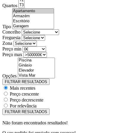
Quartos
Tipo
Concelho
Freguesia
Zona
Preço min
Preço max
Opções
Mais recentes
Preço crescente
Preço decrescente
Por relevância
Não foram encontrados resultados!
O seu pedido foi enviado com sucesso!