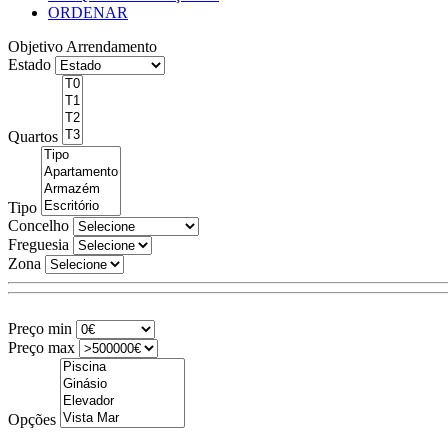
ORDENAR
Objetivo
Arrendamento
Estado
Quartos
Tipo
Concelho
Freguesia
Zona
Preço min
Preço max
Opções