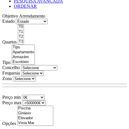
PESQUISA AVANÇADA
ORDENAR
Objetivo
Arrendamento
Estado
Quartos
Tipo
Concelho
Freguesia
Zona
Preço min
Preço max
Opções