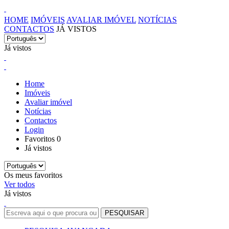
HOME
IMÓVEIS
AVALIAR IMÓVEL
NOTÍCIAS
CONTACTOS
JÁ VISTOS
Já vistos
Home
Imóveis
Avaliar imóvel
Notícias
Contactos
Login
Favoritos
0
Já vistos
Os meus favoritos
Ver todos
Já vistos