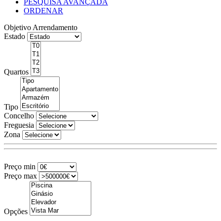
PESQUISA AVANÇADA
ORDENAR
Objetivo
Arrendamento
Estado
Quartos
Tipo
Concelho
Freguesia
Zona
Preço min
Preço max
Opções