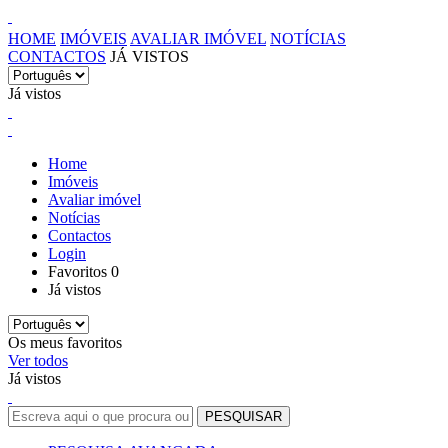
HOME
IMÓVEIS
AVALIAR IMÓVEL
NOTÍCIAS
CONTACTOS
JÁ VISTOS
Já vistos
Home
Imóveis
Avaliar imóvel
Notícias
Contactos
Login
Favoritos
0
Já vistos
Os meus favoritos
Ver todos
Já vistos