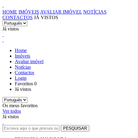
HOME
IMÓVEIS
AVALIAR IMÓVEL
NOTÍCIAS
CONTACTOS
JÁ VISTOS
Já vistos
Home
Imóveis
Avaliar imóvel
Notícias
Contactos
Login
Favoritos
0
Já vistos
Os meus favoritos
Ver todos
Já vistos