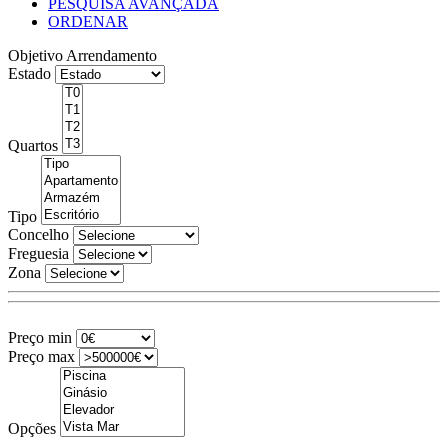
PESQUISA AVANÇADA
ORDENAR
Objetivo
Arrendamento
Estado
Quartos
Tipo
Concelho
Freguesia
Zona
Preço min
Preço max
Opções