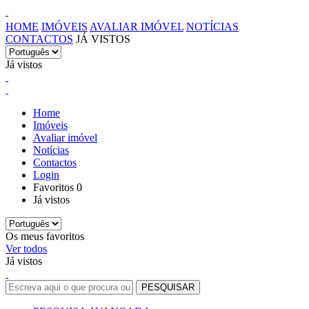
HOME
IMÓVEIS
AVALIAR IMÓVEL
NOTÍCIAS
CONTACTOS
JÁ VISTOS
Já vistos
Home
Imóveis
Avaliar imóvel
Notícias
Contactos
Login
Favoritos
0
Já vistos
Os meus favoritos
Ver todos
Já vistos