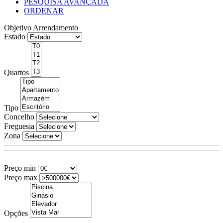
PESQUISA AVANÇADA
ORDENAR
Objetivo
Arrendamento
Estado
Quartos
Tipo
Concelho
Freguesia
Zona
Preço min
Preço max
Opções