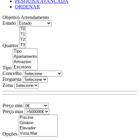
PESQUISA AVANÇADA
ORDENAR
Objetivo
Arrendamento
Estado
Quartos
Tipo
Concelho
Freguesia
Zona
Preço min
Preço max
Opções