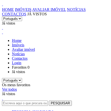
HOME
IMÓVEIS
AVALIAR IMÓVEL
NOTÍCIAS
CONTACTOS
JÁ VISTOS
Já vistos
Home
Imóveis
Avaliar imóvel
Notícias
Contactos
Login
Favoritos
0
Já vistos
Os meus favoritos
Ver todos
Já vistos