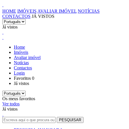
HOME
IMÓVEIS
AVALIAR IMÓVEL
NOTÍCIAS
CONTACTOS
JÁ VISTOS
Já vistos
Home
Imóveis
Avaliar imóvel
Notícias
Contactos
Login
Favoritos
0
Já vistos
Os meus favoritos
Ver todos
Já vistos