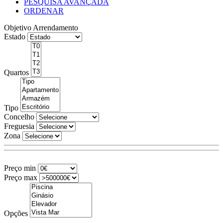
PESQUISA AVANÇADA
ORDENAR
Objetivo
Arrendamento
Estado
Quartos
Tipo
Concelho
Freguesia
Zona
Preço min
Preço max
Opções