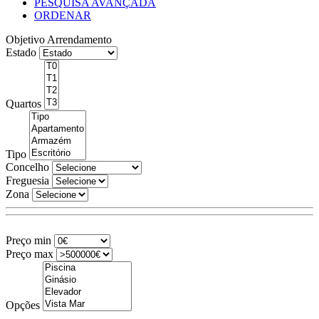
PESQUISA AVANÇADA
ORDENAR
Objetivo
Arrendamento
Estado
Quartos
Tipo
Concelho
Freguesia
Zona
Preço min
Preço max
Opções