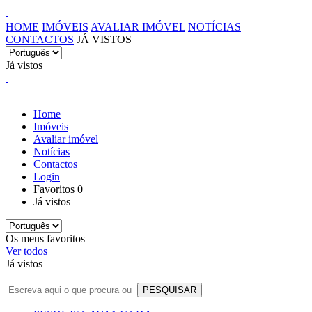
HOME
IMÓVEIS
AVALIAR IMÓVEL
NOTÍCIAS
CONTACTOS
JÁ VISTOS
Já vistos
Home
Imóveis
Avaliar imóvel
Notícias
Contactos
Login
Favoritos
0
Já vistos
Os meus favoritos
Ver todos
Já vistos