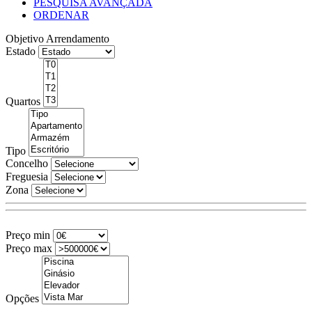
PESQUISA AVANÇADA
ORDENAR
Objetivo
Arrendamento
Estado
Quartos
Tipo
Concelho
Freguesia
Zona
Preço min
Preço max
Opções