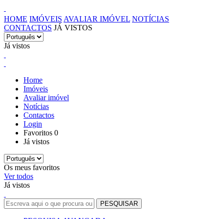
HOME
IMÓVEIS
AVALIAR IMÓVEL
NOTÍCIAS
CONTACTOS
JÁ VISTOS
Já vistos
Home
Imóveis
Avaliar imóvel
Notícias
Contactos
Login
Favoritos
0
Já vistos
Os meus favoritos
Ver todos
Já vistos