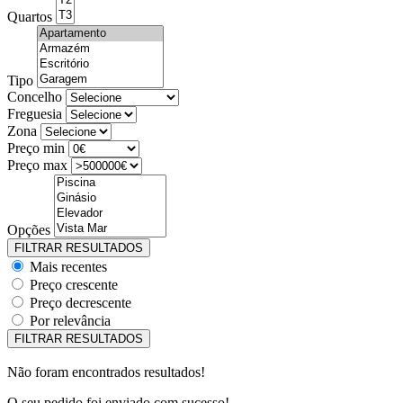
Quartos
Tipo
Concelho
Freguesia
Zona
Preço min
Preço max
Opções
Mais recentes
Preço crescente
Preço decrescente
Por relevância
Não foram encontrados resultados!
O seu pedido foi enviado com sucesso!