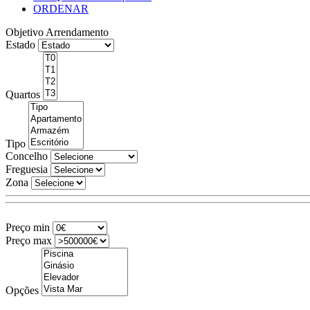
ORDENAR
Objetivo
Arrendamento
Estado
Quartos
Tipo
Concelho
Freguesia
Zona
Preço min
Preço max
Opções