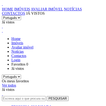
HOME
IMÓVEIS
AVALIAR IMÓVEL
NOTÍCIAS
CONTACTOS
JÁ VISTOS
Já vistos
Home
Imóveis
Avaliar imóvel
Notícias
Contactos
Login
Favoritos
0
Já vistos
Os meus favoritos
Ver todos
Já vistos