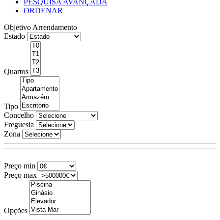
PESQUISA AVANÇADA
ORDENAR
Objetivo
Arrendamento
Estado
Quartos
Tipo
Concelho
Freguesia
Zona
Preço min
Preço max
Opções