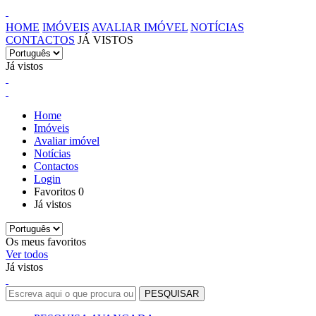
HOME
IMÓVEIS
AVALIAR IMÓVEL
NOTÍCIAS
CONTACTOS
JÁ VISTOS
Já vistos
Home
Imóveis
Avaliar imóvel
Notícias
Contactos
Login
Favoritos
0
Já vistos
Os meus favoritos
Ver todos
Já vistos