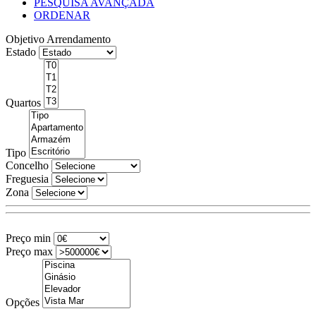
PESQUISA AVANÇADA
ORDENAR
Objetivo
Arrendamento
Estado
Quartos
Tipo
Concelho
Freguesia
Zona
Preço min
Preço max
Opções