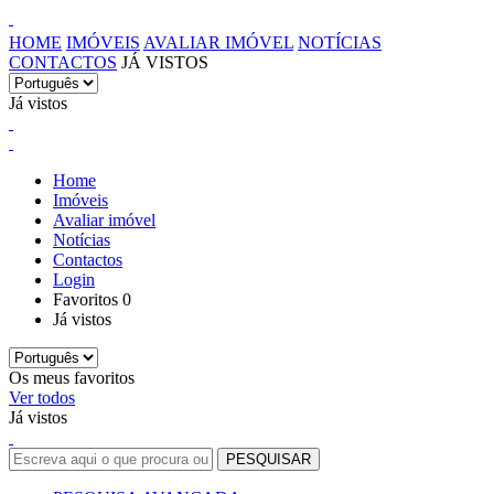
HOME
IMÓVEIS
AVALIAR IMÓVEL
NOTÍCIAS
CONTACTOS
JÁ VISTOS
Já vistos
Home
Imóveis
Avaliar imóvel
Notícias
Contactos
Login
Favoritos
0
Já vistos
Os meus favoritos
Ver todos
Já vistos