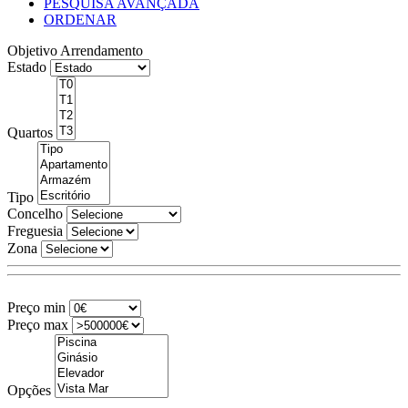
PESQUISA AVANÇADA
ORDENAR
Objetivo
Arrendamento
Estado
Quartos
Tipo
Concelho
Freguesia
Zona
Preço min
Preço max
Opções