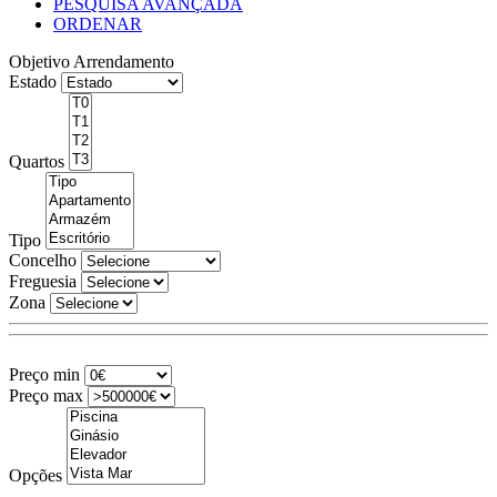
PESQUISA AVANÇADA
ORDENAR
Objetivo
Arrendamento
Estado
Quartos
Tipo
Concelho
Freguesia
Zona
Preço min
Preço max
Opções