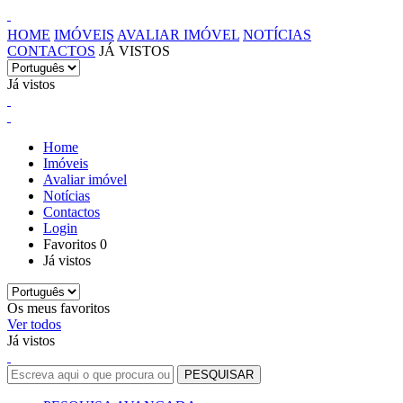
HOME
IMÓVEIS
AVALIAR IMÓVEL
NOTÍCIAS
CONTACTOS
JÁ VISTOS
Já vistos
Home
Imóveis
Avaliar imóvel
Notícias
Contactos
Login
Favoritos
0
Já vistos
Os meus favoritos
Ver todos
Já vistos