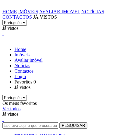
HOME
IMÓVEIS
AVALIAR IMÓVEL
NOTÍCIAS
CONTACTOS
JÁ VISTOS
Já vistos
Home
Imóveis
Avaliar imóvel
Notícias
Contactos
Login
Favoritos
0
Já vistos
Os meus favoritos
Ver todos
Já vistos