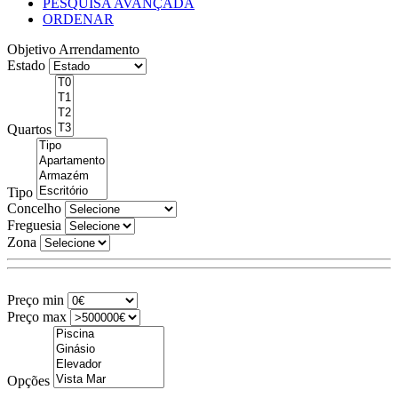
PESQUISA AVANÇADA
ORDENAR
Objetivo
Arrendamento
Estado
Quartos
Tipo
Concelho
Freguesia
Zona
Preço min
Preço max
Opções