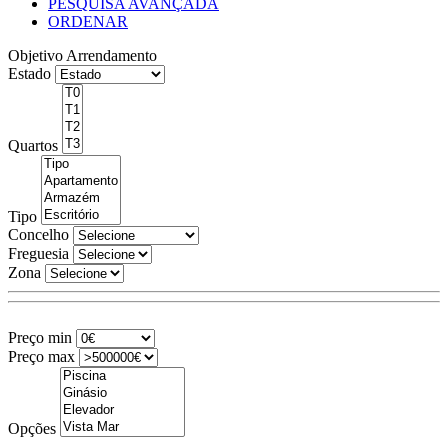
PESQUISA AVANÇADA
ORDENAR
Objetivo
Arrendamento
Estado
Quartos
Tipo
Concelho
Freguesia
Zona
Preço min
Preço max
Opções