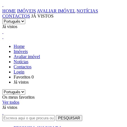
HOME
IMÓVEIS
AVALIAR IMÓVEL
NOTÍCIAS
CONTACTOS
JÁ VISTOS
Já vistos
Home
Imóveis
Avaliar imóvel
Notícias
Contactos
Login
Favoritos
0
Já vistos
Os meus favoritos
Ver todos
Já vistos