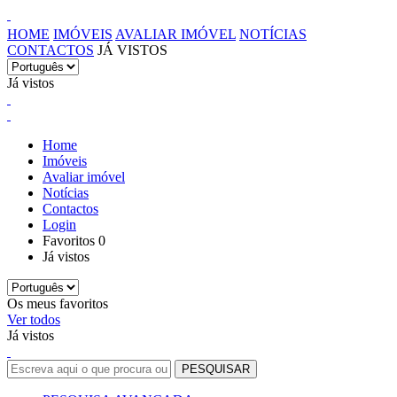
HOME
IMÓVEIS
AVALIAR IMÓVEL
NOTÍCIAS
CONTACTOS
JÁ VISTOS
Já vistos
Home
Imóveis
Avaliar imóvel
Notícias
Contactos
Login
Favoritos
0
Já vistos
Os meus favoritos
Ver todos
Já vistos