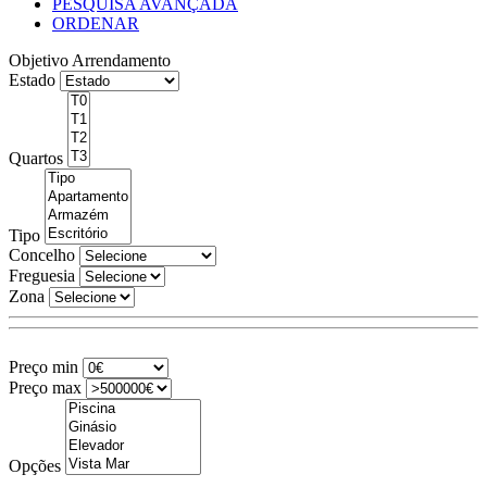
PESQUISA AVANÇADA
ORDENAR
Objetivo
Arrendamento
Estado
Quartos
Tipo
Concelho
Freguesia
Zona
Preço min
Preço max
Opções