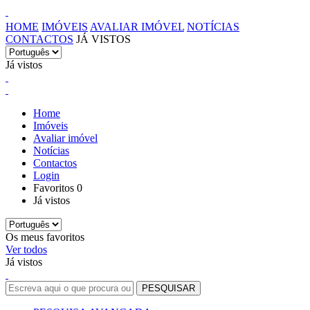
HOME
IMÓVEIS
AVALIAR IMÓVEL
NOTÍCIAS
CONTACTOS
JÁ VISTOS
Já vistos
Home
Imóveis
Avaliar imóvel
Notícias
Contactos
Login
Favoritos
0
Já vistos
Os meus favoritos
Ver todos
Já vistos