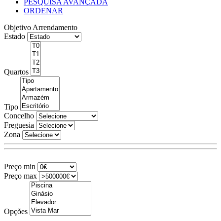
PESQUISA AVANÇADA
ORDENAR
Objetivo
Arrendamento
Estado
Quartos
Tipo
Concelho
Freguesia
Zona
Preço min
Preço max
Opções