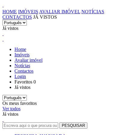
HOME
IMÓVEIS
AVALIAR IMÓVEL
NOTÍCIAS
CONTACTOS
JÁ VISTOS
Já vistos
Home
Imóveis
Avaliar imóvel
Notícias
Contactos
Login
Favoritos
0
Já vistos
Os meus favoritos
Ver todos
Já vistos