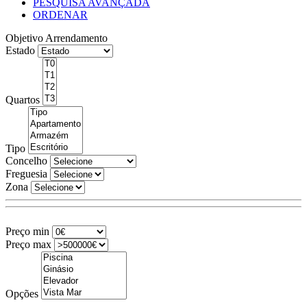
PESQUISA AVANÇADA
ORDENAR
Objetivo
Arrendamento
Estado
Quartos
Tipo
Concelho
Freguesia
Zona
Preço min
Preço max
Opções