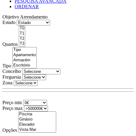
PESQUISA AVANÇADA
ORDENAR
Objetivo
Arrendamento
Estado
Quartos
Tipo
Concelho
Freguesia
Zona
Preço min
Preço max
Opções