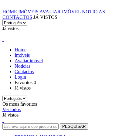
HOME
IMÓVEIS
AVALIAR IMÓVEL
NOTÍCIAS
CONTACTOS
JÁ VISTOS
Já vistos
Home
Imóveis
Avaliar imóvel
Notícias
Contactos
Login
Favoritos
0
Já vistos
Os meus favoritos
Ver todos
Já vistos