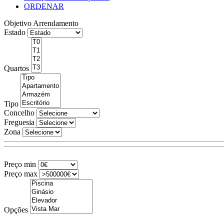
ORDENAR
Objetivo
Arrendamento
Estado
Quartos
Tipo
Concelho
Freguesia
Zona
Preço min
Preço max
Opções