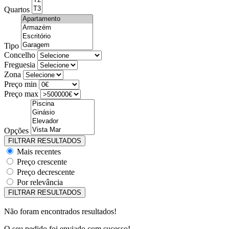
Quartos
Tipo
Concelho
Freguesia
Zona
Preço min
Preço max
Opções
Mais recentes
Preço crescente
Preço decrescente
Por relevância
Não foram encontrados resultados!
O seu pedido foi enviado com sucesso!