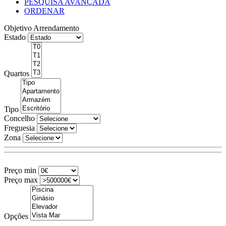
PESQUISA AVANÇADA
ORDENAR
Objetivo
Arrendamento
Estado
Quartos
Tipo
Concelho
Freguesia
Zona
Preço min
Preço max
Opções