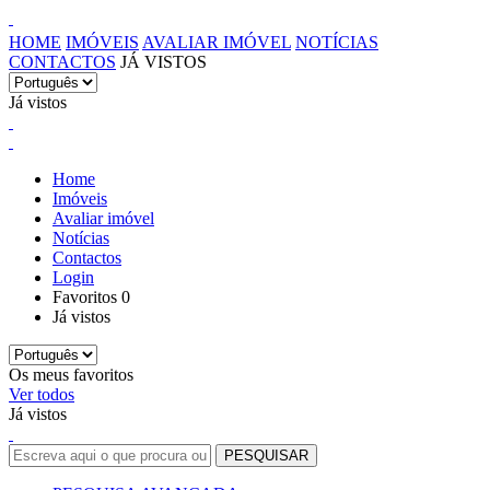
HOME
IMÓVEIS
AVALIAR IMÓVEL
NOTÍCIAS
CONTACTOS
JÁ VISTOS
Já vistos
Home
Imóveis
Avaliar imóvel
Notícias
Contactos
Login
Favoritos
0
Já vistos
Os meus favoritos
Ver todos
Já vistos