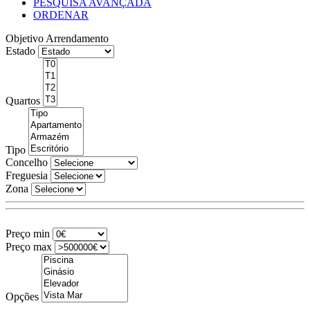
PESQUISA AVANÇADA
ORDENAR
Objetivo
Arrendamento
Estado
Quartos
Tipo
Concelho
Freguesia
Zona
Preço min
Preço max
Opções