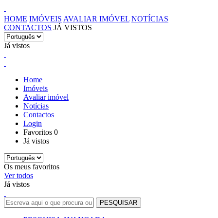
HOME
IMÓVEIS
AVALIAR IMÓVEL
NOTÍCIAS
CONTACTOS
JÁ VISTOS
Já vistos
Home
Imóveis
Avaliar imóvel
Notícias
Contactos
Login
Favoritos
0
Já vistos
Os meus favoritos
Ver todos
Já vistos