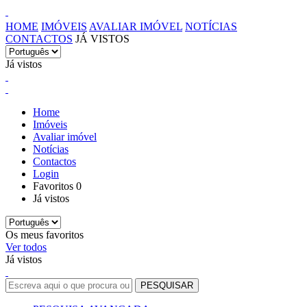
HOME
IMÓVEIS
AVALIAR IMÓVEL
NOTÍCIAS
CONTACTOS
JÁ VISTOS
Já vistos
Home
Imóveis
Avaliar imóvel
Notícias
Contactos
Login
Favoritos
0
Já vistos
Os meus favoritos
Ver todos
Já vistos