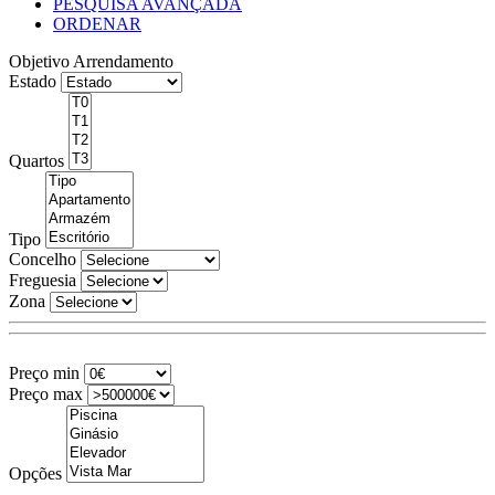
PESQUISA AVANÇADA
ORDENAR
Objetivo
Arrendamento
Estado
Quartos
Tipo
Concelho
Freguesia
Zona
Preço min
Preço max
Opções