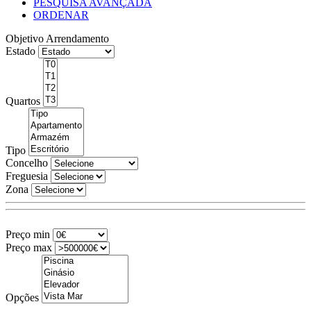
PESQUISA AVANÇADA
ORDENAR
Objetivo
Arrendamento
Estado
Quartos
Tipo
Concelho
Freguesia
Zona
Preço min
Preço max
Opções