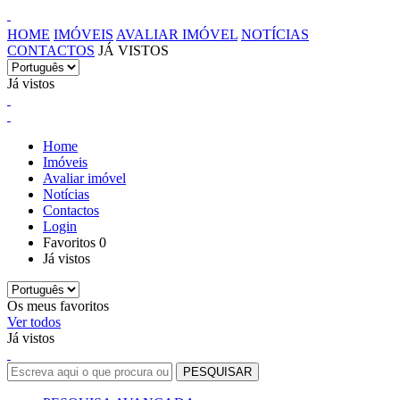
HOME
IMÓVEIS
AVALIAR IMÓVEL
NOTÍCIAS
CONTACTOS
JÁ VISTOS
Já vistos
Home
Imóveis
Avaliar imóvel
Notícias
Contactos
Login
Favoritos
0
Já vistos
Os meus favoritos
Ver todos
Já vistos