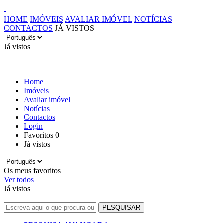
HOME
IMÓVEIS
AVALIAR IMÓVEL
NOTÍCIAS
CONTACTOS
JÁ VISTOS
Já vistos
Home
Imóveis
Avaliar imóvel
Notícias
Contactos
Login
Favoritos
0
Já vistos
Os meus favoritos
Ver todos
Já vistos