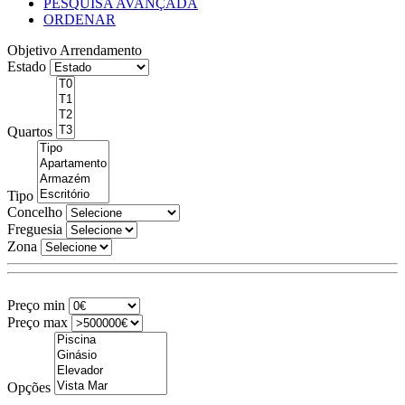
PESQUISA AVANÇADA
ORDENAR
Objetivo
Arrendamento
Estado
Quartos
Tipo
Concelho
Freguesia
Zona
Preço min
Preço max
Opções