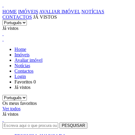
HOME
IMÓVEIS
AVALIAR IMÓVEL
NOTÍCIAS
CONTACTOS
JÁ VISTOS
Já vistos
Home
Imóveis
Avaliar imóvel
Notícias
Contactos
Login
Favoritos
0
Já vistos
Os meus favoritos
Ver todos
Já vistos