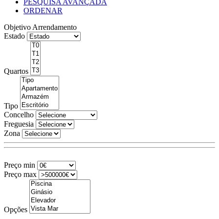
PESQUISA AVANÇADA
ORDENAR
Objetivo
Arrendamento
Estado
Quartos
Tipo
Concelho
Freguesia
Zona
Preço min
Preço max
Opções