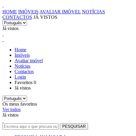
HOME
IMÓVEIS
AVALIAR IMÓVEL
NOTÍCIAS
CONTACTOS
JÁ VISTOS
Já vistos
Home
Imóveis
Avaliar imóvel
Notícias
Contactos
Login
Favoritos
0
Já vistos
Os meus favoritos
Ver todos
Já vistos