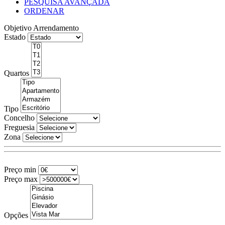
PESQUISA AVANÇADA
ORDENAR
Objetivo
Arrendamento
Estado
Quartos
Tipo
Concelho
Freguesia
Zona
Preço min
Preço max
Opções