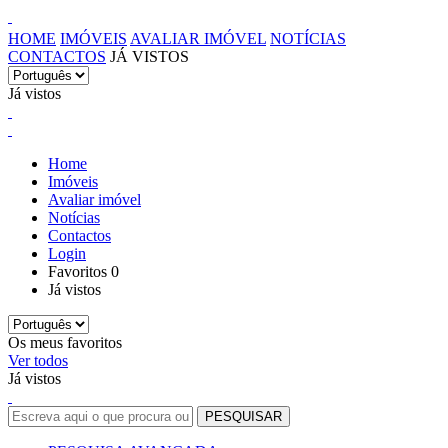
HOME
IMÓVEIS
AVALIAR IMÓVEL
NOTÍCIAS
CONTACTOS
JÁ VISTOS
Já vistos
Home
Imóveis
Avaliar imóvel
Notícias
Contactos
Login
Favoritos
0
Já vistos
Os meus favoritos
Ver todos
Já vistos