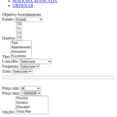
PESQUISA AVANÇADA
ORDENAR
Objetivo
Arrendamento
Estado
Quartos
Tipo
Concelho
Freguesia
Zona
Preço min
Preço max
Opções