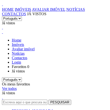
HOME
IMÓVEIS
AVALIAR IMÓVEL
NOTÍCIAS
CONTACTOS
JÁ VISTOS
Já vistos
Home
Imóveis
Avaliar imóvel
Notícias
Contactos
Login
Favoritos
0
Já vistos
Os meus favoritos
Ver todos
Já vistos