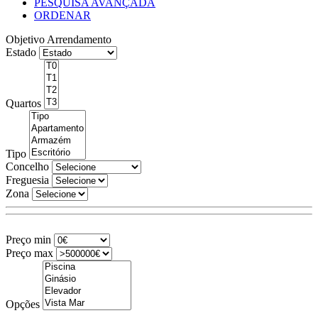
PESQUISA AVANÇADA
ORDENAR
Objetivo
Arrendamento
Estado
Quartos
Tipo
Concelho
Freguesia
Zona
Preço min
Preço max
Opções