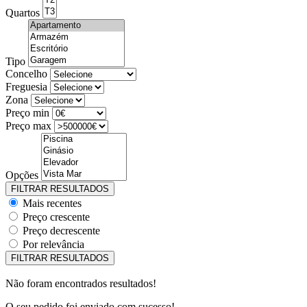
Quartos
Tipo
Concelho
Freguesia
Zona
Preço min
Preço max
Opções
Mais recentes
Preço crescente
Preço decrescente
Por relevância
Não foram encontrados resultados!
O seu pedido foi enviado com sucesso!