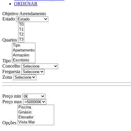
ORDENAR
Objetivo
Arrendamento
Estado
Quartos
Tipo
Concelho
Freguesia
Zona
Preço min
Preço max
Opções