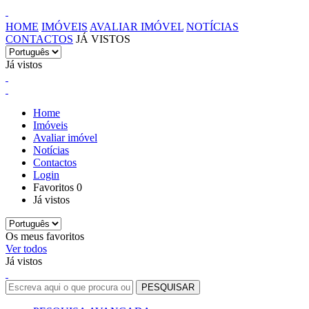
HOME
IMÓVEIS
AVALIAR IMÓVEL
NOTÍCIAS
CONTACTOS
JÁ VISTOS
Já vistos
Home
Imóveis
Avaliar imóvel
Notícias
Contactos
Login
Favoritos
0
Já vistos
Os meus favoritos
Ver todos
Já vistos