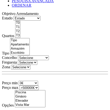
PESQUISA AVANÇADA
ORDENAR
Objetivo
Arrendamento
Estado
Quartos
Tipo
Concelho
Freguesia
Zona
Preço min
Preço max
Opções