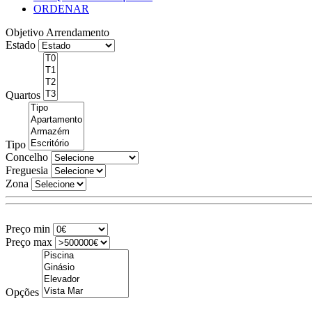
ORDENAR
Objetivo
Arrendamento
Estado
Quartos
Tipo
Concelho
Freguesia
Zona
Preço min
Preço max
Opções