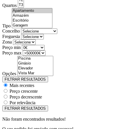
Quartos
Tipo
Concelho
Freguesia
Zona
Preço min
Preço max
Opções
Mais recentes
Preço crescente
Preço decrescente
Por relevância
Não foram encontrados resultados!
O seu pedido foi enviado com sucesso!