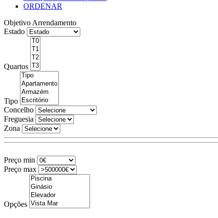
ORDENAR
Objetivo
Arrendamento
Estado
Quartos
Tipo
Concelho
Freguesia
Zona
Preço min
Preço max
Opções