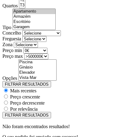
Quartos
Tipo
Concelho
Freguesia
Zona
Preço min
Preço max
Opções
Mais recentes
Preço crescente
Preço decrescente
Por relevância
Não foram encontrados resultados!
O seu pedido foi enviado com sucesso!