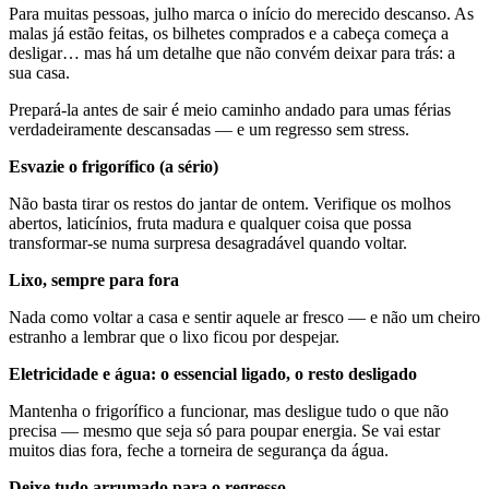
Para muitas pessoas, julho marca o início do merecido descanso. As
malas já estão feitas, os bilhetes comprados e a cabeça começa a
desligar… mas há um detalhe que não convém deixar para trás: a
sua casa.
Prepará-la antes de sair é meio caminho andado para umas férias
verdadeiramente descansadas — e um regresso sem stress.
Esvazie o frigorífico (a sério)
Não basta tirar os restos do jantar de ontem. Verifique os molhos
abertos, laticínios, fruta madura e qualquer coisa que possa
transformar-se numa surpresa desagradável quando voltar.
Lixo, sempre para fora
Nada como voltar a casa e sentir aquele ar fresco — e não um cheiro
estranho a lembrar que o lixo ficou por despejar.
Eletricidade e água: o essencial ligado, o resto desligado
Mantenha o frigorífico a funcionar, mas desligue tudo o que não
precisa — mesmo que seja só para poupar energia. Se vai estar
muitos dias fora, feche a torneira de segurança da água.
Deixe tudo arrumado para o regresso